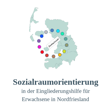
Zum
Inhalt
springen
Sozialraum­orientierung
in der Eingliederungs­hilfe für
Erwachsene in Nordfriesland